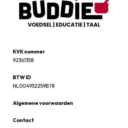
KVK nummer
92361358
BTW ID
NL004952259B78
Algemene voorwaarden
Contact