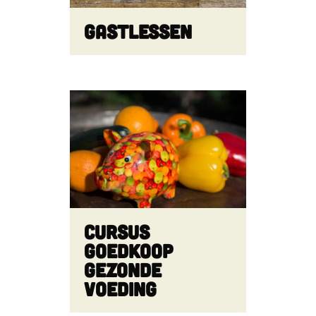
Gastlessen
Cursus
Goedkoop
Gezonde
Voeding