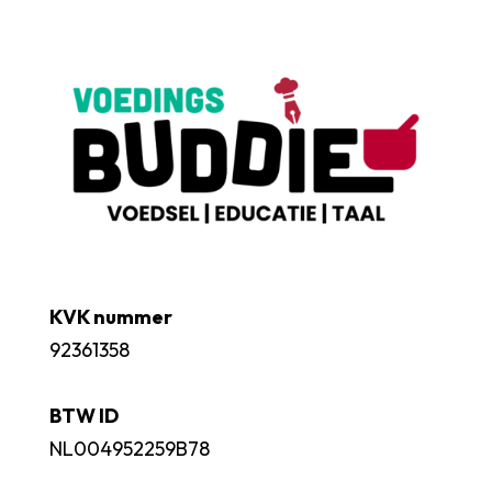
KVK nummer
92361358
BTW ID
NL004952259B78