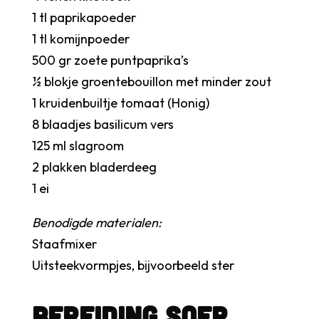
1 tl paprikapoeder
1 tl komijnpoeder
500 gr zoete puntpaprika’s
½ blokje groentebouillon met minder zout
1 kruidenbuiltje tomaat (Honig)
8 blaadjes basilicum vers
125 ml slagroom
2 plakken bladerdeeg
1 ei
Benodigde materialen:
Staafmixer
Uitsteekvormpjes, bijvoorbeeld ster
bereiding soep