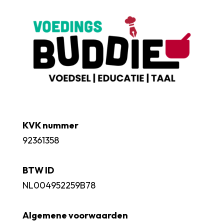
KVK nummer
92361358
BTW ID
NL004952259B78
Algemene voorwaarden