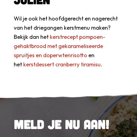
Wil je ook het hoofdgerecht en nagerecht
van het driegangen kerstmenu maken?
Bekijk dan het
kerstrecept pompoen-
gehaktbrood met gekarameliseerde
spruitjes en doperwtenrisotto
en
het
kerstdessert cranberry tiramisu
.
Meld je nu aan!