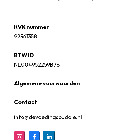
KVK nummer
92361358
BTW ID
NL004952259B78
Algemene voorwaarden
Contact
info@devoedingsbuddie.nl