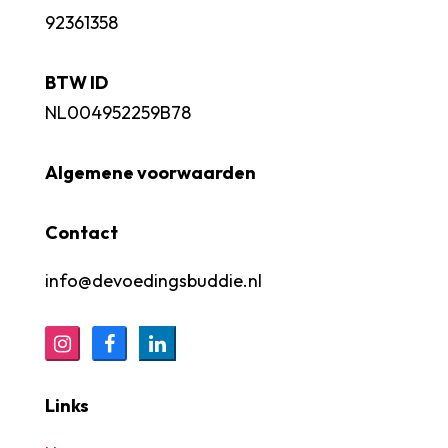
92361358
BTW ID
NL004952259B78
Algemene voorwaarden
Contact
info@devoedingsbuddie.nl
Links