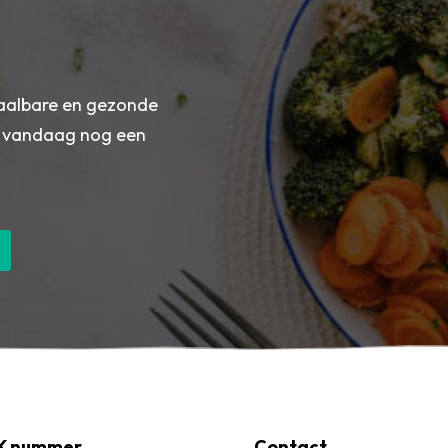
taalbare en gezonde
 vandaag nog een
K nummer
Contact