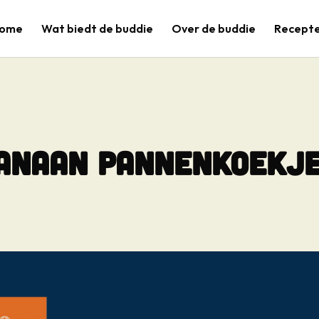
ome
Wat biedt de buddie
Over de buddie
Recept
anaan pannenkoekj