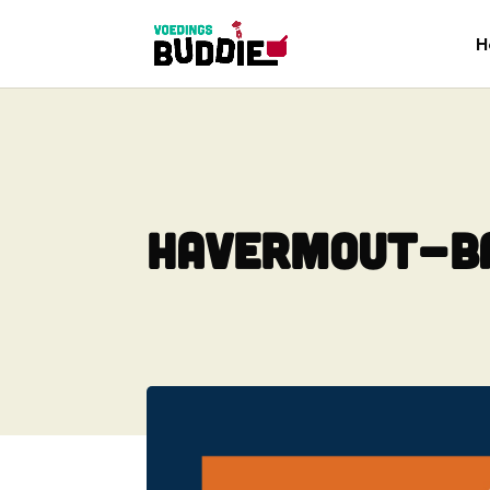
H
Havermout-b