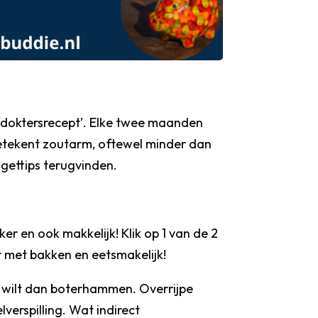
 ‘doktersrecept’. Elke twee maanden
k betekent zoutarm, oftewel minder dan
gettips terugvinden.
er en ook makkelijk! Klik op 1 van de 2
r met bakken en eetsmakelijk!
h wilt dan boterhammen. Overrijpe
lverspilling. Wat indirect